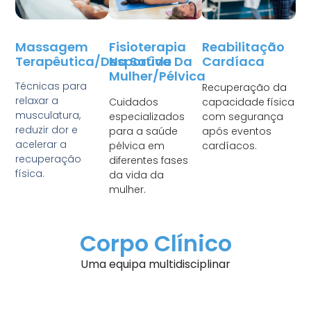
Massagem
Fisioterapia
Reabilitação
Terapêutica/desportiva
Na Saúde Da
Cardíaca
Mulher/Pélvica
Técnicas para
Recuperação da
relaxar a
Cuidados
capacidade física
musculatura,
especializados
com segurança
reduzir dor e
para a saúde
após eventos
acelerar a
pélvica em
cardíacos.
recuperação
diferentes fases
física.
da vida da
mulher.
Corpo Clínico
Uma equipa multidisciplinar