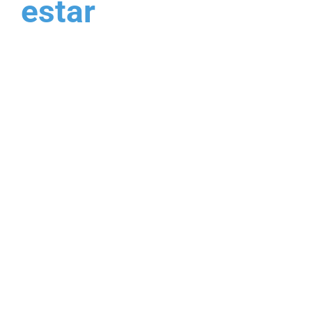
estar
Na
Clinisete Lisboa
,
contamos com uma
equipa de
fisioterapeutas e
médicos
especializados,
além de
equipamentos de
excelência, para
oferecer serviços de
fisioterapia e
reabilitação de alta
qualidade.
Não adie
mais, comece hoje