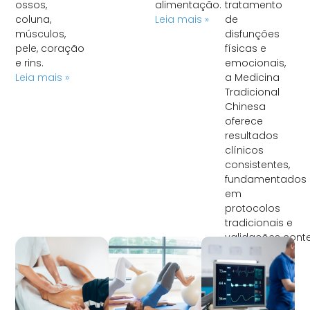
ossos,
alimentação.
tratamento
coluna,
Leia mais »
de
músculos,
disfunções
pele, coração
físicas e
e rins.
emocionais,
Leia mais »
a Medicina
Tradicional
Chinesa
oferece
resultados
clínicos
consistentes,
fundamentados
em
protocolos
tradicionais e
validações con