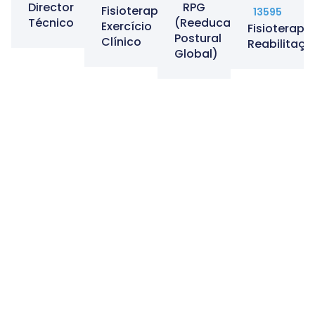
Director
RPG
Fisioterapeuta
13595
Técnico
(Reeducação
Exercício
Fisioterape
Postural
Clínico
Reabilitaçã
Global)