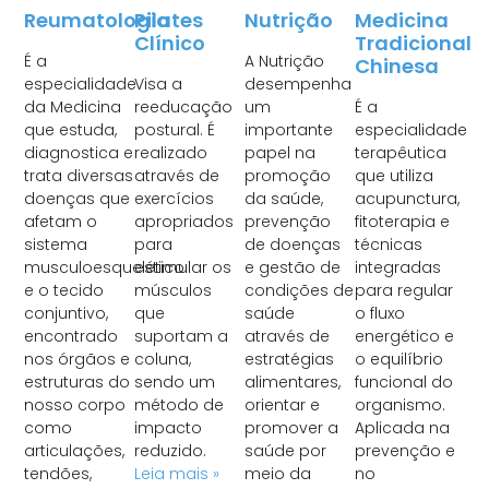
Reumatologia
Pilates
Nutrição
Medicina
Clínico
Tradicional
É a
A Nutrição
Chinesa
especialidade
Visa a
desempenha
da Medicina
reeducação
um
É a
que estuda,
postural. É
importante
especialidade
diagnostica e
realizado
papel na
terapêutica
trata diversas
através de
promoção
que utiliza
doenças que
exercícios
da saúde,
acupunctura,
afetam o
apropriados
prevenção
fitoterapia e
sistema
para
de doenças
técnicas
musculoesquelético
estimular os
e gestão de
integradas
e o tecido
músculos
condições de
para regular
conjuntivo,
que
saúde
o fluxo
encontrado
suportam a
através de
energético e
nos órgãos e
coluna,
estratégias
o equilíbrio
estruturas do
sendo um
alimentares,
funcional do
nosso corpo
método de
orientar e
organismo.
como
impacto
promover a
Aplicada na
articulações,
reduzido.
saúde por
prevenção e
tendões,
Leia mais »
meio da
no