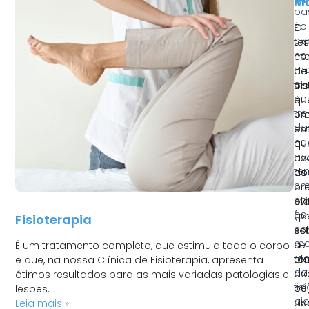
R
M
ba
no
É
O
exe
u
tes
no
me
co
mo
de
da
e
tr
pi
no
qu
é
tre
pr
u
da
cor
ex
ha
a
qu
mo
ca
ava
te
do
as
e
pr
pr
co
ev
pl
os
qu
(p
Fisioterapia
co
es
so
ma
se
a
É um tratamento completo, que estimula todo o corpo
re
to
pl
e que, na nossa Clínica de Fisioterapia, apresenta
da
cr
do
ótimos resultados para as mais variadas patologias e
fis
ou
pé
lesões.
bi
re
du
Leia mais »