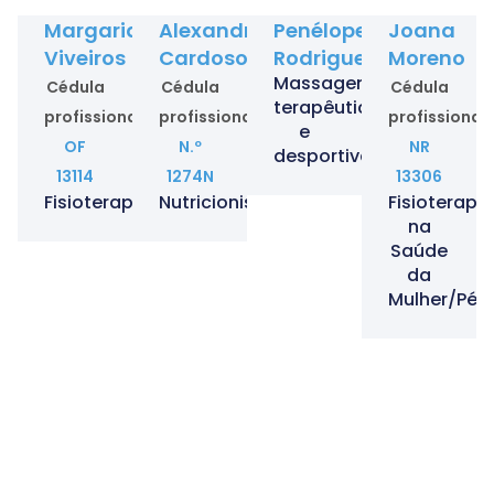
Margarida
Alexandra
Penélope
Joana
Viveiros
Cardoso
Rodrigues
Moreno
Massagem
Cédula
Cédula
Cédula
terapêutica
profissional
profissional
profissional
e
OF
N.º
NR
desportiva
13114
1274N
13306
Fisioterapeuta
Nutricionista
Fisioterape
na
Saúde
da
Mulher/Pélv