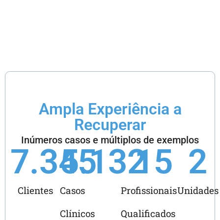
mesmo a cuidar da
sua saúde e
qualidade de vida!
Ampla Experiência a
Recuperar
Inúmeros casos e múltiplos de exemplos
7.345
5.132
15
2
Clientes
Casos
Profissionais
Unidades
Clínicos
Qualificados