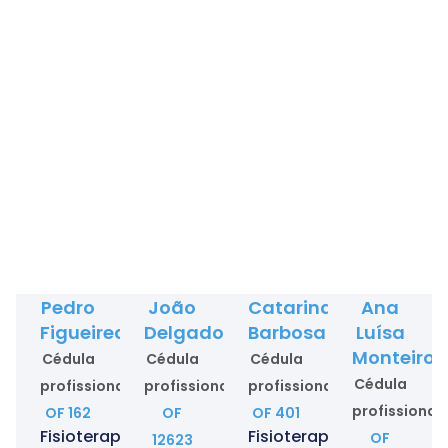
Pedro
João
Catarina
Ana
Figueiredo
Delgado
Barbosa
Luísa
Monteiro
Cédula
Cédula
Cédula
Cédula
profissional
profissional
profissional
profissional
OF 162
OF
OF 401
Fisioterapeuta
Fisioterapeuta
OF
12623